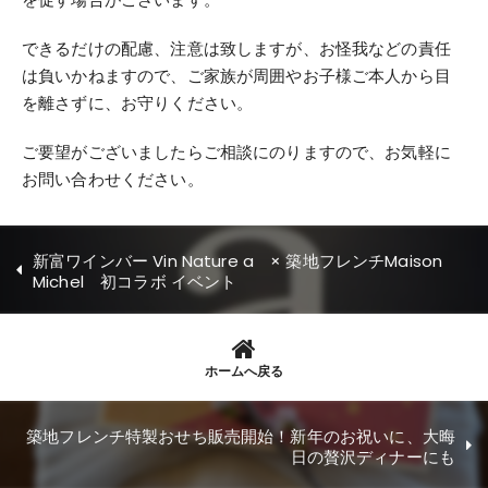
できるだけの配慮、注意は致しますが、
お怪我などの責任
は負いかねますので、
ご家族が周囲やお子様ご本人から目
を離さずに、お守りください。
ご要望がございましたらご相談にのりますので、
お気軽に
お問い合わせください。
新富ワインバー Vin Nature a × 築地フレンチMaison
Michel 初コラボ イベント
ホームへ戻る
築地フレンチ特製おせち販売開始！新年のお祝いに、大晦
日の贅沢ディナーにも